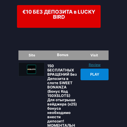
€10 БЕЗ ДЕПОЗИТА в LUCKY
BIRD
Bonus
Site
Visit
Review
150
БЕСПЛАТНЫХ
ВРАЩЕНИЙ Без
PLAY
Депозита в
слоте SWEET
BONANZA
(Бонус Код
150XSLOTS)
Для отыгрыша
вейджера (x25)
бонуса
необходимо
внести
депозит!
МОМЕНТАЛЬН