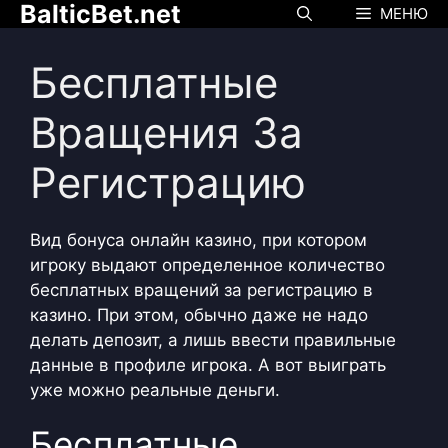
BalticBet.net
Перейти
МЕНЮ
к
содержимому
Бесплатные
Вращения За
Регистрацию
Вид бонуса онлайн казино, при котором
игроку выдают определенное количество
бесплатных вращений за регистрацию в
казино. При этом, обычно даже не надо
делать депозит, а лишь ввести правильные
данные в профиле игрока. А вот выиграть
уже можно реальные деньги.
Бесплатные