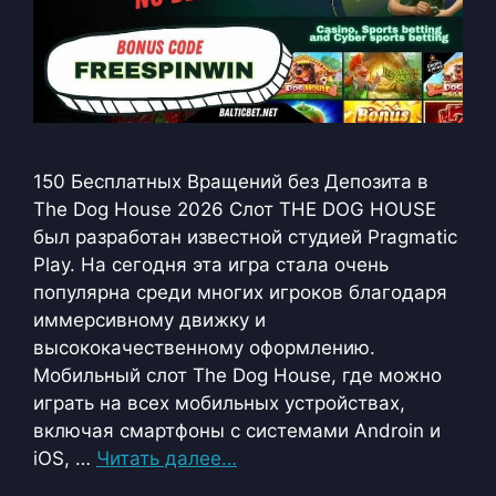
150 Бесплатных Вращений без Депозита в
The Dog House 2026 Слот THE DOG HOUSE
был разработан известной студией Pragmatic
Play. На сегодня эта игра стала очень
популярна среди многих игроков благодаря
иммерсивному движку и
высококачественному оформлению.
Мобильный слот The Dog House, где можно
играть на всех мобильных устройствах,
включая смартфоны с системами Androin и
iOS, …
Читать далее…