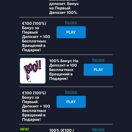
депозит. Бонус
на Первый
Депозит 100%.
Review
€100 (100%)
Бонус за
Первый
PLAY
Депозит + 100
Бесплатных
Вращений в
Подарок!
Review
100% Бонус На
Депозит и 100
Бесплатных
PLAY
Вращений в
Подарок!
Review
€100 (100%)
Бонус за
Первый
PLAY
Депозит + 100
Бесплатных
Вращений в
Подарок!
Review
100% (€100 /