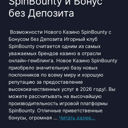
SpinBounty и Бонус
без Депозита
Возможности Нового Казино SpinBounty с
Бонусом без Депозита Игорный клуб
SpinBounty считается одним из самых
уважаемых брендов казино в отрасли
онлайн-гемблинга. Новое Казино SpinBounty
приобрело значительную базу новых
поклонников по всему миру и хорошую
репутацию за предоставление
высококачественных услуг в 2026 году!. Вы
можете рассчитывать на высочайшую
производительность игровой платформы
SpinBounty. Отличные приветственные
бонусы, огромная …
Читать далее…