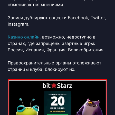
обмениваются мнениями.
Записи дублируют соцсети Facebook, Twitter,
Instagram.
Казино онлайн
, возможно, недоступно в
странах, где запрещены азартные игры:
Россия, Испания, Франция, Великобритания.
Правоохранительные органы отслеживают
страницы клуба, блокируют их.