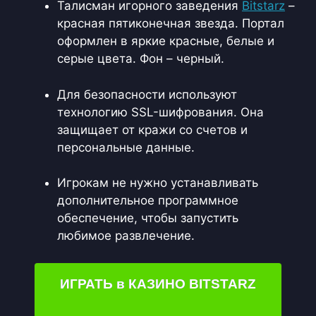
Талисман игорного заведения
Bitstarz
–
красная пятиконечная звезда. Портал
оформлен в яркие красные, белые и
серые цвета. Фон – черный.
Для безопасности используют
технологию SSL-шифрования. Она
защищает от кражи со счетов и
персональные данные.
Игрокам не нужно устанавливать
дополнительное программное
обеспечение, чтобы запустить
любимое развлечение.
ИГРАТЬ в КАЗИНО BITSTARZ