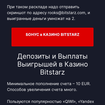
При таком раскладе надо отправить
скриншот по адресу
rooks@bitstarz.com
, и
выигранные деньги умножат на 2.
БОНУС в КАЗИНО BITSTARZ
Депозиты и Выплаты
Выигрышей в Казино
Bitstarz
Минимальное пополнение счета – 10 EUR.
Способов увеличения счета много.
Пользуются популярностью «QIWI», «Yandex