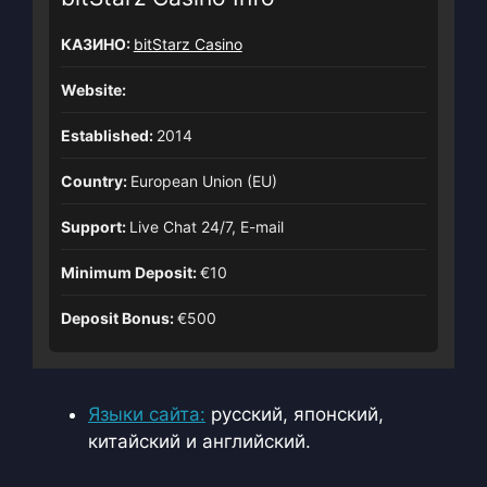
КАЗИНО:
bitStarz Casino
Website:
Established:
2014
Country:
European Union (EU)
Support:
Live Chat 24/7, E-mail
Minimum Deposit:
€10
Deposit Bonus:
€500
Языки сайта:
русский, японский,
китайский и английский.