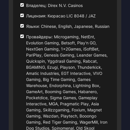
Владелец: Direx N.V. Casinos
Лицензия: Кюрасао LIC 8048 / JAZ
Языки: Chinese, English, Japanese, Russian
Провайдеры: Microgaming, NetEnt,
Evolution Gaming, Betsoft, Play'n GO,
NextGen Gaming, 1x2Games, iSoftBet,
PariPlay, Genesis Gaming, Leander Games,
Quickspin, Yggdrasil Gaming, Rabcat,
BGAMING, Ezugi, Playson, Thunderkick,
Amatic Industries, EGT Interactive, VIVO
Gaming, Big Time Gaming, Games
Warehouse, Endorphina, Lightning Box,
GameArt, Booming Games, Habanero,
Pocketdice, Sigma Games, Gameplay
Interactive, MGA, Pragmatic Play, Asia
Gaming, Skillzzgaming, Foxium, Magnet
Gaming, Wazdan, Playtech, Booongo
Gaming, Red Tiger Gaming, WagerMill, Iron
Dog Studios, Spinomenal, Old Skool