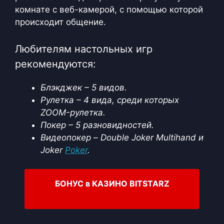
комнате с веб-камерой, с помощью которой
происходит общение.
Любителям настольных игр
рекомендуются:
Блэкджек – 5 видов.
Рулетка – 4 вида, среди которых
ZOOM-рулетка.
Покер – 5 разновидностей.
Видеопокер – Double Joker Multihand и
Joker
Poker
.
БОНУС в КАЗИНО BITSTARZ