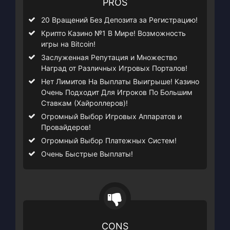
PROS
20 Вращений Без Депозита за Регистрацию!
Крипто Казино №1 В Мире! Возможность
игры на Bitcoin!
Заслуженная Репутация и Множество
Наград от Различных Игровых Порталов!
Нет Лимитов На Выплаты Выигрыше! Казино
Очень Подходит Для Игроков По Большим
Ставкам (Хайроллеров)!
Огромный Выбор Игровых Аппаратов и
Провайдеров!
Огромный Выбор Платежных Систем!
Очень Быстрые Выплаты!
CONS