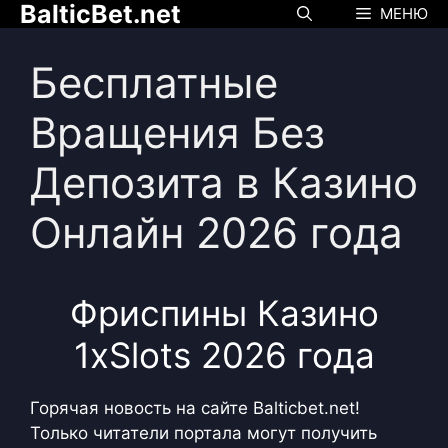
BalticBet.net
Перейти
МЕНЮ
к
содержимому
Бесплатные
Вращения Без
Депозита в Казино
Онлайн 2026 года
Фриспины Казино
1xSlots 2026 года
Горячая новость на сайте Balticbet.net!
Только читатели портала могут получить