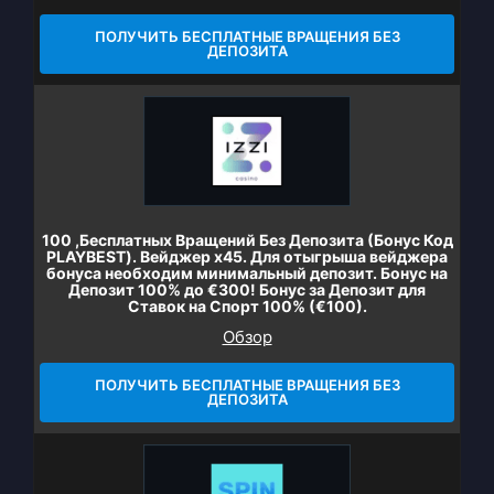
ПОЛУЧИТЬ БЕСПЛАТНЫЕ ВРАЩЕНИЯ БЕЗ
ДЕПОЗИТА
100 ,Бесплатных Вращений Без Депозита (Бонус Код
PLAYBEST). Вейджер x45. Для отыгрыша вейджера
бонуса необходим минимальный депозит. Бонус на
Депозит 100% до €300! Бонус за Депозит для
Ставок на Спорт 100% (€100).
Обзор
ПОЛУЧИТЬ БЕСПЛАТНЫЕ ВРАЩЕНИЯ БЕЗ
ДЕПОЗИТА