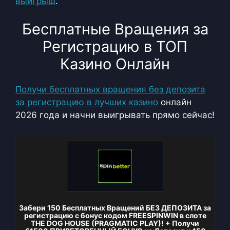
выигрыш
.
Бесплатные Вращения за
Регистрацию в ТОП
Казино Онлайн
Получи бесплатных вращения без депозита
за регистрацию в лучших казино
онлайн
2026 года и начни выигрывать прямо сейчас!
Забери 150 Бесплатных Вращений БЕЗ ДЕПОЗИТА за
регистрацию с бонус кодом FREESPINWIN в слоте
THE DOG HOUSE (PRAGMATIC PLAY)! + Получи