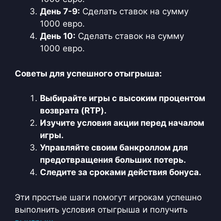
День 7-9:
Сделать ставок на сумму
1000 евро.
День 10:
Сделать ставок на сумму
1000 евро.
Советы для успешного отыгрыша:
Выбирайте игры с высоким процентом
возврата (RTP).
Изучите условия акции перед началом
игры.
Управляйте своим банкроллом для
предотвращения больших потерь.
Следите за сроками действия бонуса.
Эти простые шаги помогут игрокам успешно
выполнить условия отыгрыша и получить