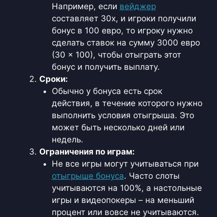
Например, если
вейджер
составляет 30x, и игроки получили
бонус в 100 евро, то игроку нужно
сделать ставок на сумму 3000 евро
(30 × 100), чтобы отыграть этот
бонус и получить выплату.
Сроки:
Обычно у бонуса есть срок
действия, в течение которого нужно
выполнить условия отыгрыша. Это
может быть несколько дней или
недель.
Ограничения по играм:
Не все игры могут учитываться при
отыгрыше бонуса
. Часто слоты
учитываются на 100%, а настольные
игры и видеопокеры – на меньший
процент или вовсе не учитываются.