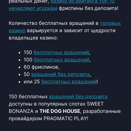
реальных денег,
казино из рейтинга топ 10
начисляют игрокам
фриспины без депозита!
Количество бесплатных вращений в
топовых
казино
варьируется и зависит от щедрости
владельцев казино:
150
бесплатных вращений
,
100
бесплатных вращений
,
60 фриспинов,
50
вращений без депозита
,
или 25
бесплатных вращений
!
150 бесплатных
вращений без депозита
доступны в популярных слотах SWEET
BONANZA и
THE DOG HOUSE
, разработанные
провайдером PRAGMATIC PLAY!