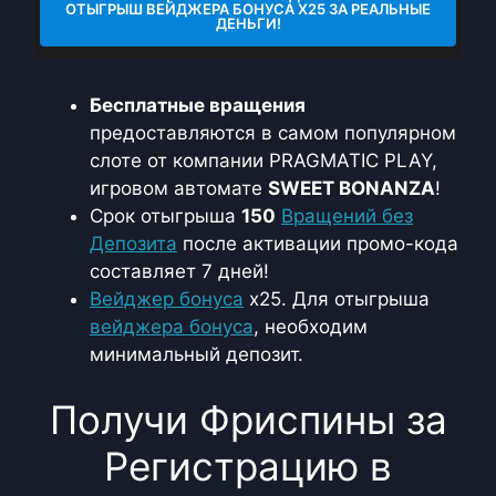
ОТЫГРЫШ ВЕЙДЖЕРА БОНУСА X25 ЗА РЕАЛЬНЫЕ
ДЕНЬГИ!
Бесплатные вращения
предоставляются в самом популярном
слоте от компании PRAGMATIC PLAY,
игровом автомате
SWEET BONANZA
!
Срок отыгрыша
150
Вращений без
Депозита
после активации промо-кода
составляет 7 дней!
Вейджер бонуса
x25. Для отыгрыша
вейджера бонуса
, необходим
минимальный депозит.
Получи Фриспины за
Регистрацию в