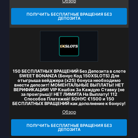
Обзор
ПОЛУЧИТЬ БЕСПЛАТНЫЕ ВРАЩЕНИЯ БЕЗ
ДЕПОЗИТА
150 БЕСПЛАТНЫХ ВРАЩЕНИЙ Без Депозита в слоте
SWEET BONANZA (Бонус Код 150XSLOTS) Для
отыгрыша вейджера (x25) бонуса необходимо
внести депозит! МОМЕНТАЛЬНЫЕ ВЫПЛАТЫ! НЕТ
ВЕРИФИКАЦИИ! VIP Кэшбэк За Каждую Ставку (не
за проигрыш)! НЕТ ЛИМИТА На Выплату! 112
Способов Платежей! БОНУС €1500 и 150
БЕСПЛАТНЫХ ВРАЩЕНИЙ как дополнение к бонусу!
Обзор
ПОЛУЧИТЬ БЕСПЛАТНЫЕ ВРАЩЕНИЯ БЕЗ
ДЕПОЗИТА