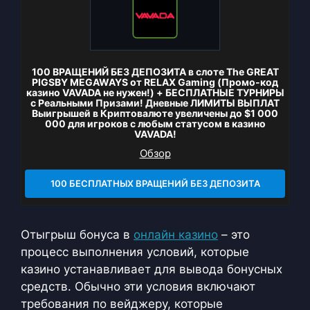
100 ВРАЩЕНИЙ БЕЗ ДЕПОЗИТА в слоте The GREAT
PIGSBY MEGAWAYS от RELAX Gaming (Промо-код
казино VAVADA не нужен!) + БЕСПЛАТНЫЕ ТУРНИРЫ
с Реальными Призами! Дневные ЛИМИТЫ ВЫПЛАТ
Выигрышей в Криптовалюте увеличены до $1 000
000 для игроков с любым статусом в казино
VAVADA!
Обзор
100 БЕСПЛАТНЫХ ВРАЩЕНИЙ БЕЗ ДЕПОЗИТА
Отыгрыш бонуса в
онлайн казино
– это
процесс выполнения условий, которые
казино устанавливает для вывода бонусных
средств. Обычно эти условия включают
требования по вейджеру, которые