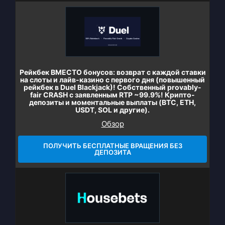
Рейкбек ВМЕСТО бонусов: возврат с каждой ставки
на слоты и лайв-казино с первого дня (повышенный
рейкбек в Duel Blackjack)! Собственный provably-
fair CRASH с заявленным RTP ~99.9%! Крипто-
депозиты и моментальные выплаты (BTC, ETH,
USDT, SOL и другие).
Обзор
ПОЛУЧИТЬ БЕСПЛАТНЫЕ ВРАЩЕНИЯ БЕЗ
ДЕПОЗИТА