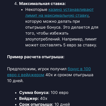
Максимальная ставка:
Некоторые
казино устанавливают
лимит на максимальную ставку
,
которую можно делать при
отыгрыше бонуса. Это делается для
того, чтобы избежать
злоупотреблений. Например, лимит
может составлять 5 евро за ставку.
Пример расчета отыгрыша:
Предположим, игрок получил
бонус в 100
евро с вейджером
40x и сроком отыгрыша
10 дней.
Сумма бонуса:
100 евро
Вейджер:
40x
Срок отыгрыша:
10 дней