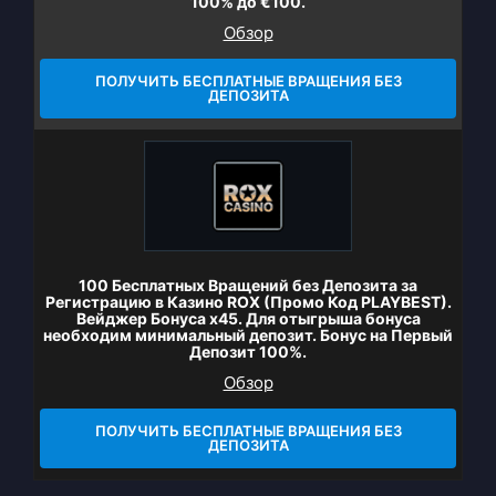
100% до €100.
Обзор
ПОЛУЧИТЬ БЕСПЛАТНЫЕ ВРАЩЕНИЯ БЕЗ
ДЕПОЗИТА
100 Бесплатных Вращений без Депозита за
Регистрацию в Казино ROX (Промо Код PLAYBEST).
Вейджер Бонуса x45. Для отыгрыша бонуса
необходим минимальный депозит. Бонус на Первый
Депозит 100%.
Обзор
ПОЛУЧИТЬ БЕСПЛАТНЫЕ ВРАЩЕНИЯ БЕЗ
ДЕПОЗИТА