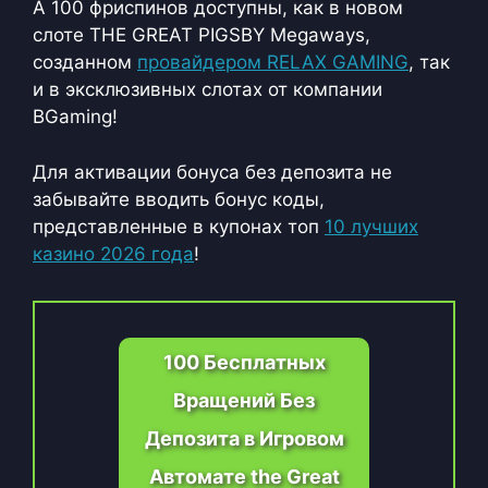
А 100 фриспинов доступны, как в новом
слоте THE GREAT PIGSBY Megaways,
созданном
провайдером RELAX GAMING
, так
и в эксклюзивных слотах от компании
BGaming!
Для активации бонуса без депозита не
забывайте вводить бонус коды,
представленные в купонах топ
10 лучших
казино 2026 года
!
100 Бесплатных
Вращений Без
Депозита в Игровом
Автомате the Great