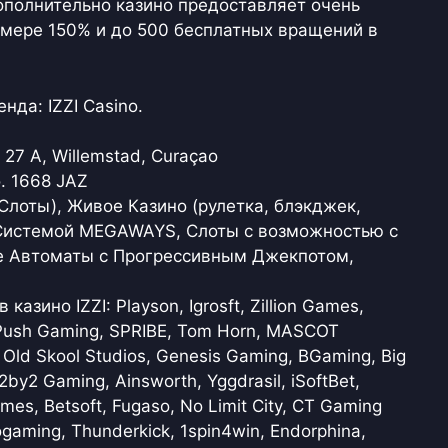
полнительно казино предоставляет очень
змере 150% и до 500 бесплатных вращений в
да: IZZI Casino.
7 A, Willemstad, Curaçao
. 1668 JAZ
Слоты), Живое Казино (рулетка, блэкджек,
с Системой MEGAWAYS, Слоты с возможностью с
е Автоматы с Прогрессивным Джекпотом,
зино IZZI: Playson, Igrosft, Zillion Games,
 Push Gaming, SPRIBE, Tom Horn, MASCOT
 Old Skool Studios, Genesis Gaming, BGaming, Big
2by2 Gaming, Ainsworth, Yggdrasil, iSoftBet,
es, Betsoft, Fugaso, No Limit City, CT Gaming
ogaming, Thunderkick, 1spin4win, Endorphina,