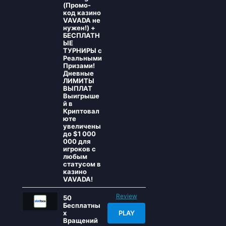
(Промо-
код казино
VAVADA не
нужен!) +
БЕСПЛАТН
ЫЕ
ТУРНИРЫ с
Реальными
Призами!
Дневные
ЛИМИТЫ
ВЫПЛАТ
Выигрыше
й в
Криптовал
юте
увеличены
до $1 000
000 для
игроков с
любым
статусом в
казино
VAVADA!
Review
50
Бесплатны
х
PLAY
Вращений