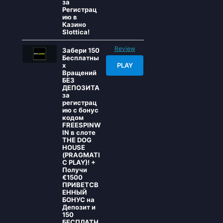
за
Регистрац
ию в
Казино
Slottica!
Review
Забери 150
Бесплатны
х
PLAY
Вращений
БЕЗ
ДЕПОЗИТА
за
регистрац
ию с бонус
кодом
FREESPINW
IN в слоте
THE DOG
HOUSE
(PRAGMATI
C PLAY)! +
Получи
€1500
ПРИВЕТСВ
ЕННЫЙ
БОНУС на
Депозит и
150
БЕСПЛАТН