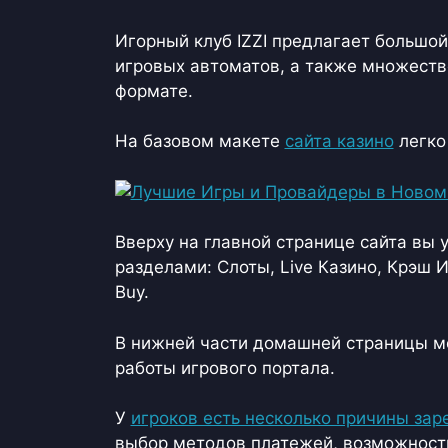
Игорный клуб IZZI предлагает большо
игровых автоматов, а также множеств
формате.
На базовом макете
сайта казино
легко
Вверху на главной странице сайта вы
разделами: Слоты, Live Казино, Крэш 
Buy.
В нижней части домашней страницы м
работы игрового портала.
У
игроков есть несколько причины заре
выбор методов платежей, возможность