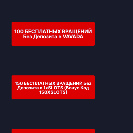
100 БЕСПЛАТНЫХ ВРАЩЕНИЙ
Без Депозита в VAVADA
150 БЕСПЛАТНЫХ ВРАЩЕНИЙ Без
Депозита в 1xSLOTS (Бонус Код
150XSLOTS)