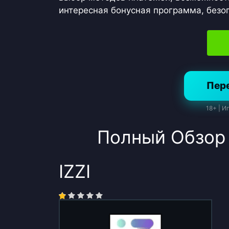
интересная бонусная программа, безо
Пере
18+ | И
Полный Обзор 
IZZI