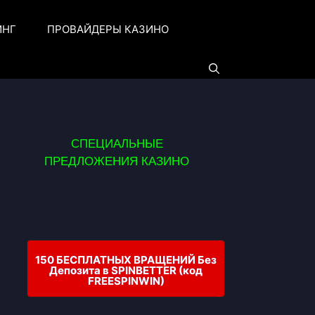
ИНГ
ПРОВАЙДЕРЫ КАЗИНО
СПЕЦИАЛЬНЫЕ
ПРЕДЛОЖЕНИЯ КАЗИНО
150 БЕСПЛАТНЫХ ВРАЩЕНИЙ Без
Депозита в SPINBETTER (код
FREESPINWIN)