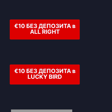
€10 БЕЗ ДЕПОЗИТА в
ALL RIGHT
€10 БЕЗ ДЕПОЗИТА в
LUCKY BIRD