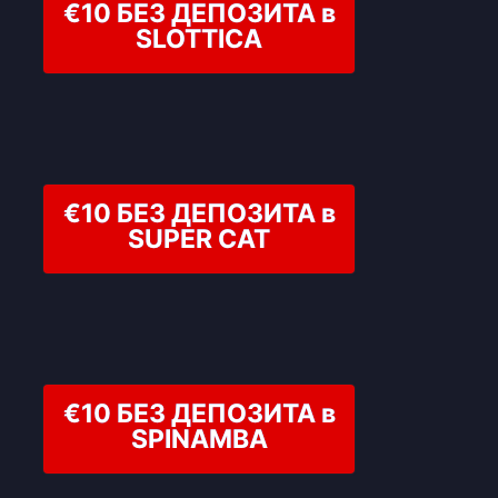
€10 БЕЗ ДЕПОЗИТА в
SLOTTICA
€10 БЕЗ ДЕПОЗИТА в
SUPER CAT
€10 БЕЗ ДЕПОЗИТА в
SPINAMBA