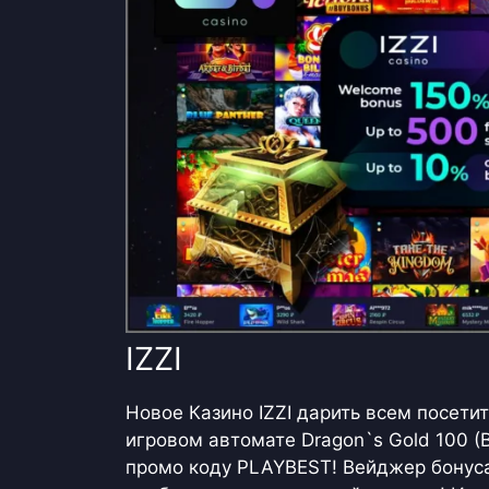
IZZI
Новое Казино IZZI дарить всем посети
игровом автомате Dragon`s Gold 100 (
промо коду PLAYBEST! Вейджер бонус