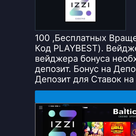
100 ,Бесплатных Враще
Код PLAYBEST). Вейдж
вейджера бонуса нео
депозит. Бонус на Депо
Депозит для Ставок на