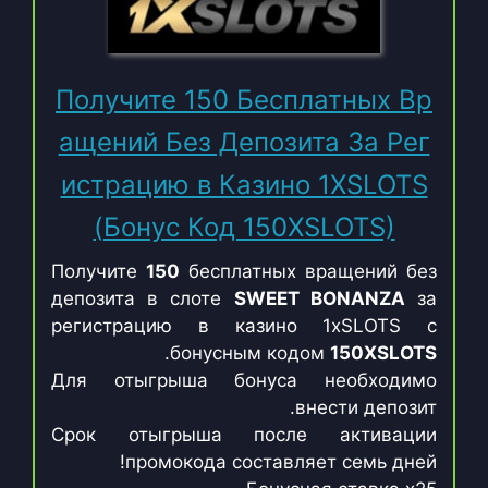
Получите 150 Бесплатных Вр
ащений Без Депозита За Рег
истрацию в Казино 1XSLOTS
(Бонус Код 150XSLOTS)
Получите
150
бесплатных вращений без
депозита в слоте
SWEET BONANZA
за
регистрацию в казино 1xSLOTS с
.
бонусным кодом
150XSLOTS
Для отыгрыша бонуса необходимо
внести депозит.
Срок отыгрыша после активации
промокода составляет семь дней!