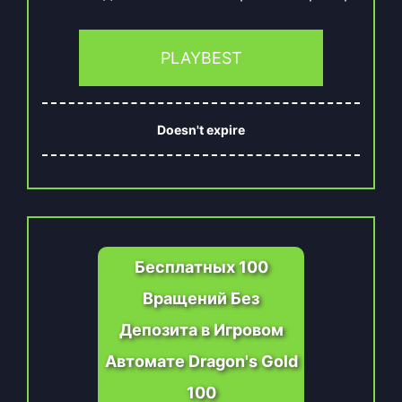
PLAYBEST
Doesn't expire
100 Бесплатных
Вращений Без
Депозита в Игровом
Автомате Dragon's Gold
100