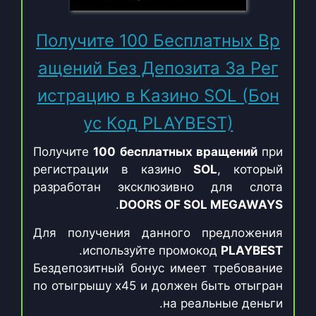
Получите 100 Бесплатных Вр
ащений Без Депозита За Рег
истрацию в Казино SOL (Бон
ус Код PLAYBEST)
Получите
100 бесплатных вращений
при
регистрации в казино
SOL
, который
разработан эксклюзивно для слота
.
DOORS OF SOL MEGAWAYS
Для получения данного предложения
.
используйте промокод
PLAYBEST
Бездепозитный бонус имеет требование
по отыгрышу x45 и должен быть отыгран
на реальные деньги.