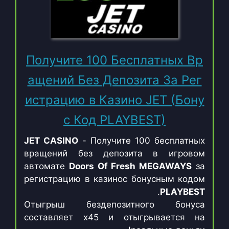
Получите 100 Бесплатных Вр
ащений Без Депозита За Рег
истрацию в Казино JET (Бону
с Код PLAYBEST)
JET CASINO
- Получите 100 бесплатных
вращений без депозита в игровом
автомате
Doors Of Fresh MEGAWAYS
за
регистрацию в казинос бонусным кодом
.
PLAYBEST
Отыгрыш бездепозитного бонуса
составляет x45 и отыгрывается на