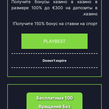
Получите бонусы казино в казино в
размере 100% до €300 на депозиты в
казино.
Получите 150% бонус на ставки на спорт!
PLAYBEST
Doesn't expire
100 Бесплатных
Вращений Без