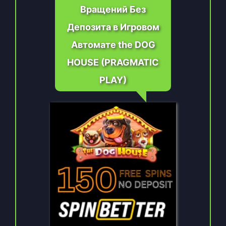
Вращений Без
Депозита в Игровом
Автомате the DOG
HOUSE (PRAGMATIC
PLAY)