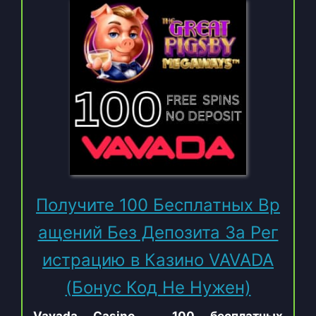
Получите 100 Бесплатных Вр
ащений Без Депозита За Рег
истрацию в Казино VAVADA
(Бонус Код Не Нужен)