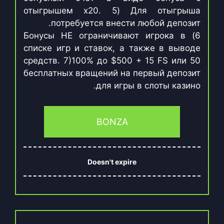
отыгрышем х20. 5) Для отыгрыша
потребуется внести любой депозит.
6) Бонусы НЕ ограничивают игрока в
списке игр и ставок, а также в выводе
средств. 7)100% до $500 + 15 FS или 50
бесплатных вращений на первый депозит
для игры в слоты казино.
BONZA
Doesn't expire