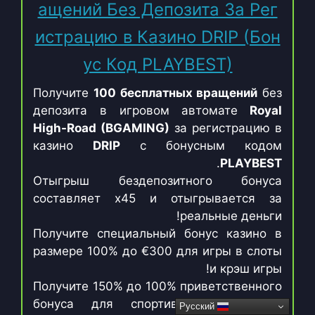
ащений Без Депозита За Рег
истрацию в Казино DRIP (Бон
ус Код PLAYBEST)
Получите
100 бесплатных вращений
без
депозита в игровом автомате
Royal
High-Road (BGAMING)
за регистрацию в
казино
DRIP
с бонусным кодом
.
PLAYBEST
Отыгрыш бездепозитного бонуса
составляет x45 и отыгрывается за
реальные деньги!
Получите специальный бонус казино в
размере 100% до €300 для игры в слоты
и крэш игры!
Получите 150% до 100% приветственного
бонуса для спортивных ставок в
Русский