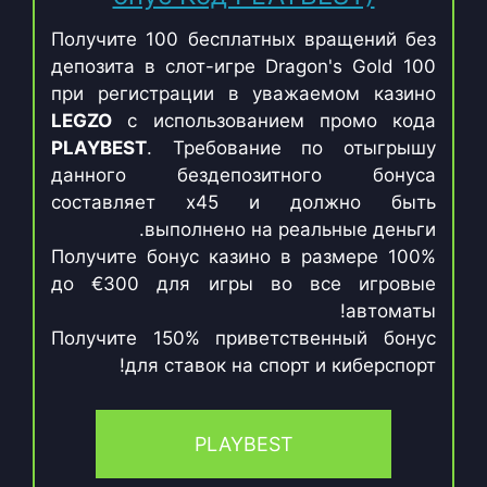
Получите 100 бесплатных вращений без
депозита в слот-игре Dragon's Gold 100
при регистрации в уважаемом казино
LEGZO
с использованием промо кода
PLAYBEST
. Требование по отыгрышу
данного бездепозитного бонуса
составляет x45 и должно быть
выполнено на реальные деньги.
Получите бонус казино в размере 100%
до €300 для игры во все игровые
автоматы!
Получите 150% приветственный бонус
для ставок на спорт и киберспорт!
PLAYBEST