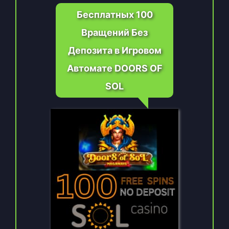
100 Бесплатных
Вращений Без
Депозита в Игровом
Автомате DOORS OF
SOL