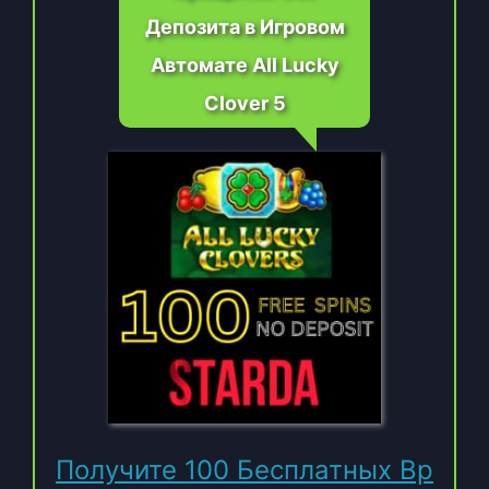
Депозита в Игровом
Автомате All Lucky
Clover 5
Получите 100 Бесплатных Вр