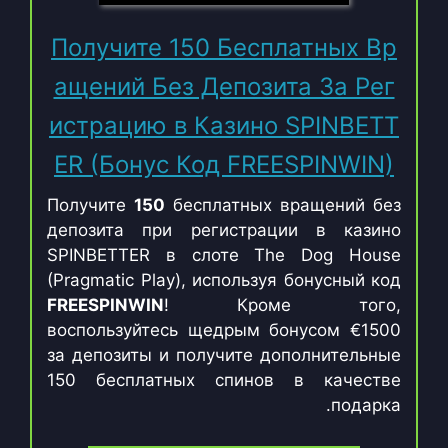
Получите 150 Бесплатных Вр
ащений Без Депозита За Рег
истрацию в Казино SPINBETT
ER (Бонус Код FREESPINWIN)
Получите
150
бесплатных вращений без
депозита при регистрации в казино
SPINBETTER в слоте The Dog House
(Pragmatic Play), используя бонусный код
FREESPINWIN
! Кроме того,
воспользуйтесь щедрым бонусом €1500
за депозиты и получите дополнительные
150 бесплатных спинов в качестве
подарка.