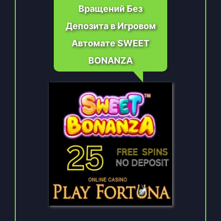
Вращений Без
Депозита в Игровом
Автомате SWEET
BONANZA