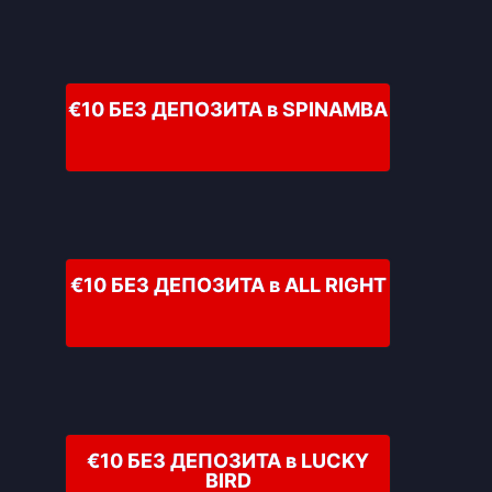
€10 БЕЗ ДЕПОЗИТА в SPINAMBA
€10 БЕЗ ДЕПОЗИТА в ALL RIGHT
€10 БЕЗ ДЕПОЗИТА в LUCKY
BIRD