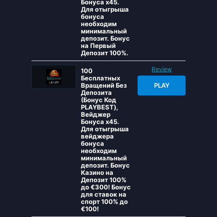
Бонуса x45.
Для отыгрыша
бонуса
необходим
минимальный
депозит. Бонус
на Первый
Депозит 100%.
Review
100
Бесплатных
Вращений Без
PLAY
Депозита
(Бонус Код
PLAYBEST),
Вейджер
Бонуса x45.
Для отыгрыша
вейджера
бонуса
необходим
минимальный
депозит. Бонус
Казино на
Депозит 100%
до €300! Бонус
для ставок на
спорт 100% до
€100!