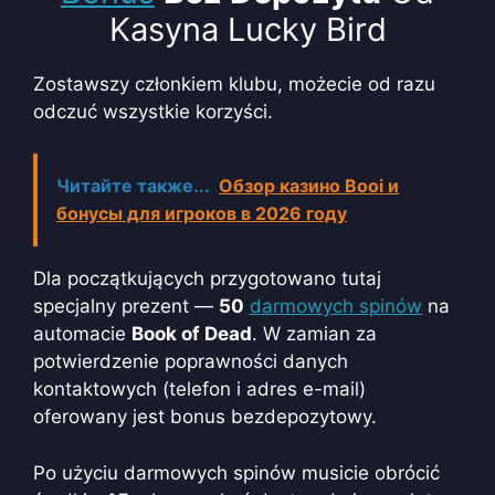
Kasyna Lucky Bird
Zostawszy członkiem klubu, możecie od razu
odczuć wszystkie korzyści.
Читайте также...
Обзор казино Booi и
бонусы для игроков в 2026 году
Dla początkujących przygotowano tutaj
specjalny prezent —
50
darmowych spinów
na
automacie
Book of Dead
. W zamian za
potwierdzenie poprawności danych
kontaktowych (telefon i adres e-mail)
oferowany jest bonus bezdepozytowy.
Po użyciu darmowych spinów musicie obrócić