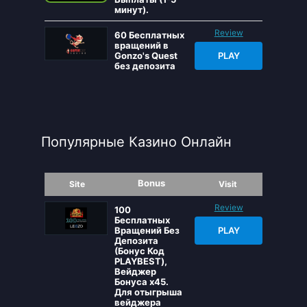
минут).
Review
60 Бесплатных
вращений в
Gonzo's Quest
PLAY
без депозита
Популярные Казино Онлайн
Bonus
Site
Visit
Review
100
Бесплатных
Вращений Без
PLAY
Депозита
(Бонус Код
PLAYBEST),
Вейджер
Бонуса x45.
Для отыгрыша
вейджера