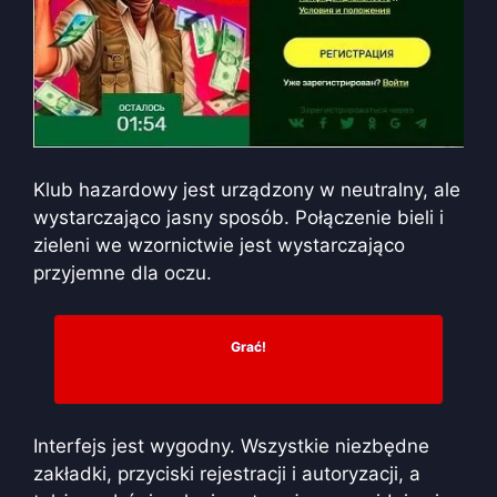
Klub hazardowy jest urządzony w neutralny, ale
wystarczająco jasny sposób. Połączenie bieli i
zieleni we wzornictwie jest wystarczająco
przyjemne dla oczu.
Grać!
Interfejs jest wygodny. Wszystkie niezbędne
zakładki, przyciski rejestracji i autoryzacji, a