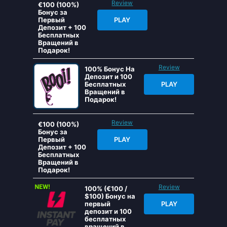
Review
€100 (100%)
Бонус за
Первый
PLAY
Депозит + 100
Бесплатных
Вращений в
Подарок!
Review
100% Бонус На
Депозит и 100
Бесплатных
PLAY
Вращений в
Подарок!
Review
€100 (100%)
Бонус за
Первый
PLAY
Депозит + 100
Бесплатных
Вращений в
Подарок!
Review
100% (€100 /
$100) Бонус на
первый
PLAY
депозит и 100
бесплатных
вращений в