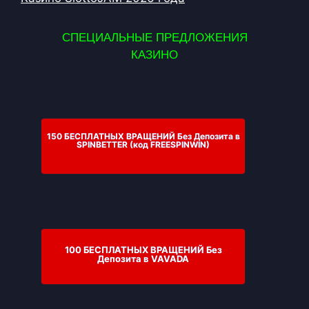
СПЕЦИАЛЬНЫЕ ПРЕДЛОЖЕНИЯ
КАЗИНО
150 БЕСПЛАТНЫХ ВРАЩЕНИЙ Без Депозита в
SPINBETTER (код FREESPINWIN)
100 БЕСПЛАТНЫХ ВРАЩЕНИЙ Без
Депозита в VAVADA