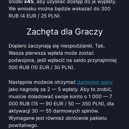
środki
x45
, aby uzyskać dostęp do je wypłaty.
We wniosku można będzie wskazać do 300
RUB (4 EUR / 25 PLN).
Zachęta dla Graczy
Dopiero zaczynają się niespodzianki. Tak,
Wasza pierwsza wpłata może zostać
podwojona, jeśli wpłacić na saldo przynajmniej
500 RUB (10 EUR / 30 PLN).
Następnie możecie otrzymać
darmowe spiny
jako nagrodę za 2 — 5 wpłaty. Aby to zrobić,
musicie doładować swoje konto o 1 000 — 7
000 RUB (15 — 90 EUR / 50 — 350 PLN), dla
aktywacji 30 — 55 darmowych spinów.
Wymagane jest również obrócenie pakietu
powitalnego.