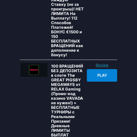
Ставку (не за
проигрыш)! НЕТ
ЛИМИТА На
Выплату! 112
Способов
Платежей!
БОНУС €1500 и
150
БЕСПЛАТНЫХ
ВРАЩЕНИЙ как
дополнение к
бонусу!
Review
100 ВРАЩЕНИЙ
БЕЗ ДЕПОЗИТА
в слоте The
PLAY
GREAT PIGSBY
MEGAWAYS от
RELAX Gaming
(Промо-код
казино VAVADA
не нужен!) +
БЕСПЛАТНЫЕ
ТУРНИРЫ с
Реальными
Призами!
Дневные
ЛИМИТЫ
ВЫПЛАТ