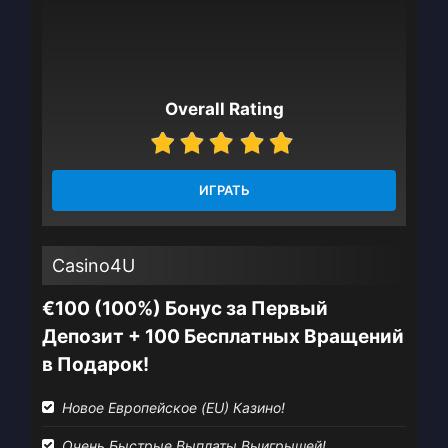
Overall Rating
ИГРАТЬ
Casino4U
€100 (100%) Бонус за Первый
Депозит + 100 Бесплатных Вращений
в Подарок!
Новое Европейское (EU) Казино!
Очень Быстрые Выплаты Выигрышей!