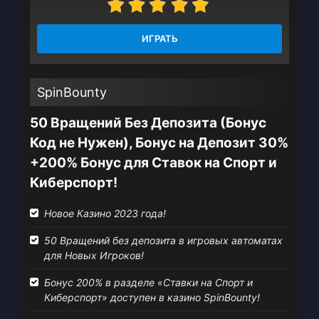
ИГРАТЬ
SpinBounty
50 Вращений Без Депозита (Бонус
Код не Нужен), Бонус на Депозит 30%
+200% Бонус для Ставок на Спорт и
Киберспорт!
Новое Казино 2023 года!
50 Вращений без депозита в игровых автоматах
для Новых Игроков!
Бонус 200% в разделе «Ставки на Спорт и
Киберспорт» доступен в казино SpinBounty!