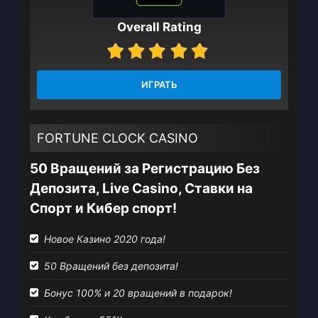
Overall Rating
ИГРАТЬ
FORTUNE CLOCK CASINO
50 Вращений за Регистрацию Без
Депозита, Live Casino, Ставки на
Спорт и Кибер спорт!
Новое Казино 2020 года!
50 Вращений без депозита!
Бонус 100% и 20 вращений в подарок!