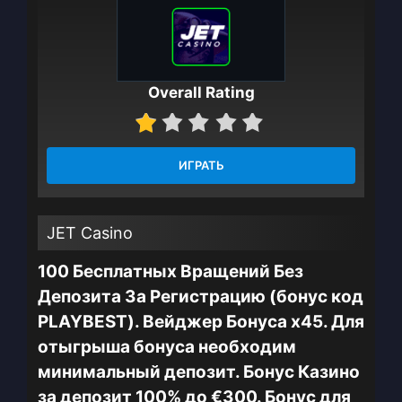
Overall Rating
ИГРАТЬ
JET Casino
100 Бесплатных Вращений Без
Депозита За Регистрацию (бонус код
PLAYBEST). Вейджер Бонуса x45. Для
отыгрыша бонуса необходим
минимальный депозит. Бонус Казино
за депозит 100% до €300. Бонус для