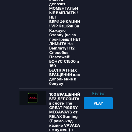
депозит!
МОМЕНТАЛЬН
ЫЕ ВЫПЛАТЫ!
НЕТ
ВЕРИФИКАЦИИ
! VIP Кэшбэк За
Каждую
Ставку (не за
проигрыш)! НЕТ
ЛИМИТА На
Выплату! 112
Способов
Платежей!
БОНУС €1500 и
150
БЕСПЛАТНЫХ
ВРАЩЕНИЙ как
дополнение к
бонусу!
Review
100 ВРАЩЕНИЙ
БЕЗ ДЕПОЗИТА
в слоте The
PLAY
GREAT PIGSBY
MEGAWAYS от
RELAX Gaming
(Промо-код
казино VAVADA
не нужен!) +