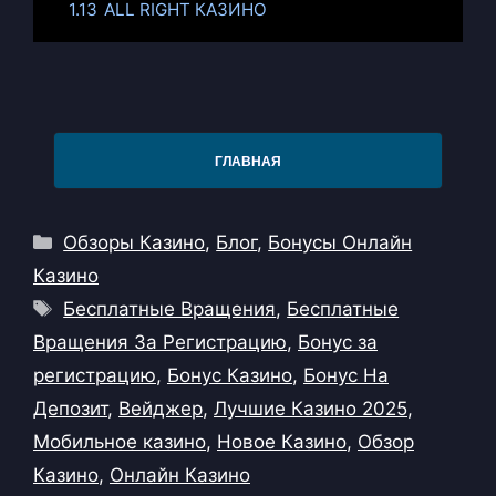
1.13
ALL RIGHT КАЗИНО
ГЛАВНАЯ
Рубрики
Обзоры Казино
,
Блог
,
Бонусы Онлайн
Казино
Метки
Бесплатные Вращения
,
Бесплатные
Вращения За Регистрацию
,
Бонус за
регистрацию
,
Бонус Казино
,
Бонус На
Депозит
,
Вейджер
,
Лучшие Казино 2025
,
Мобильное казино
,
Новое Казино
,
Обзор
Казино
,
Онлайн Казино