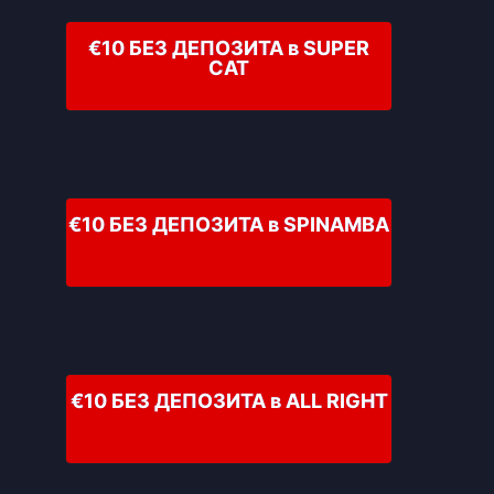
€10 БЕЗ ДЕПОЗИТА в SUPER
CAT
€10 БЕЗ ДЕПОЗИТА в SPINAMBA
€10 БЕЗ ДЕПОЗИТА в ALL RIGHT